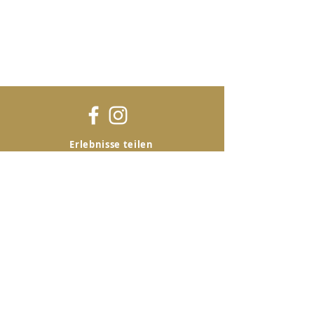
Erlebnisse teilen
@silvesterzauberzh
Weitere Links
Kontakt
Medien
Über uns
Rechtliches
Kontakt
Verein Silvesterzauber
Zürich
Seefeldstrasse 4