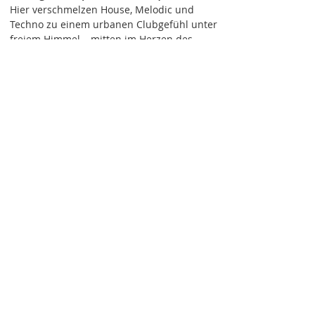
Hier verschmelzen House, Melodic und
Techno zu einem urbanen Clubgefühl unter
freiem Himmel – mitten im Herzen des
Silvesterzaubers, umgeben von winterlicher
Kulisse, Lichtern und der besonderen
Energie dieses Abends.
Ein besonderes Highlight ist die VIP & Stage
Zone direkt hinter dem DJ-Pult. Beheizte
Lounges und beste Sicht auf das
Geschehen machen diesen Bereich zum
exklusiven Ort für elektronische
Musikliebhaber.
🎧 Line-up:
Vanita (Katermukke / HIVE),
Marco Berto (Deep Love / Klaus:Elle
Records), Nachtklang (Resident Rave Cave)