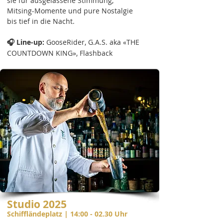
sie für ausgelassene Stimmung,
Mitsing-Momente und pure Nostalgie
bis tief in die Nacht.
🎧 Line-up:
GooseRider, G.A.S. aka «THE
COUNTDOWN KING», Flashback
Studio 2025
Schiffländeplatz | 14:00 - 02.30 Uhr