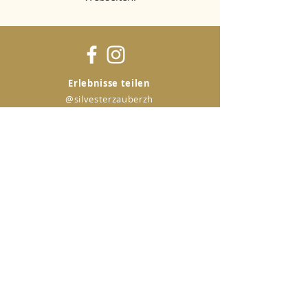
Erlebnisse teilen
@silvesterzauberzh
Weitere Links
Kontakt
Medien
Über uns
Rechtliches
Kontakt
Verein Silvesterzauber
Zürich
Seefeldstrasse 4
8008 Zürich
+41 44 261 99 01
info@silvesterzauber.ch