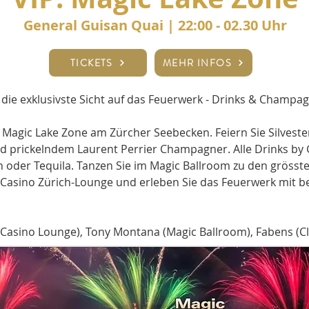
General Guisan Quai
| 22:00 - 02.30 Uhr
TICKETS
MEHR INFOS
 die exklusivste Sicht auf das Feuerwerk - Drinks & Champag
 Magic Lake Zone am Zürcher Seebecken. Feiern Sie Silveste
nd prickelndem Laurent Perrier Champagner. Alle Drinks by G
in oder Tequila. Tanzen Sie im Magic Ballroom zu den grösste
ss Casino Zürich-Lounge und erleben Sie das Feuerwerk mit b
 Casino Lounge), Tony Montana (Magic Ballroom), Fabens (C