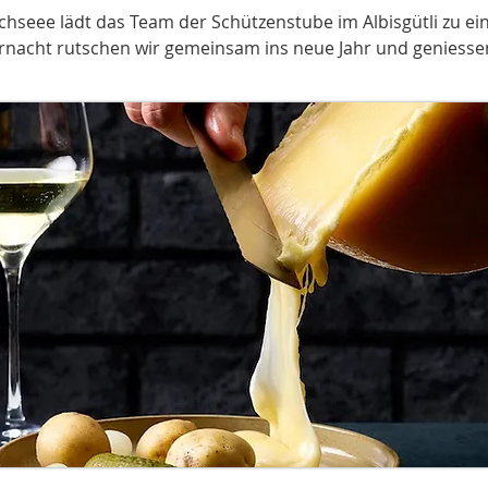
ichseee lädt das Team der Schützenstube im Albisgütli zu ei
rnacht rutschen wir gemeinsam ins neue Jahr und geniesse