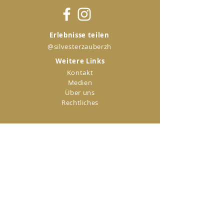
Erlebnisse teilen
@silvesterzauberzh
Weitere Links
Kontakt
Medien
Über uns
Rechtliches
Kontakt
Verein Silvesterzauber
Zürich
Seefeldstrasse 4
8008 Zürich
+41 44 261 99 01
info@silvesterzauber.ch