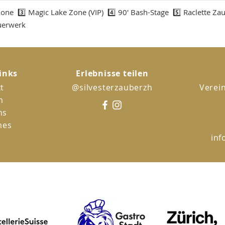
ne 3️⃣ Magic Lake Zone (VIP) 4️⃣ 90' Bash-Stage 5️⃣ Raclette Za
uerwerk
inks
Erlebnisse teilen
t
@silvesterzauberzh
Verein
n
ns
hes
inf