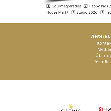
1️⃣ Gourmetparadies 2️⃣ Happy Kids Zo
House Markt 8️⃣ Studio 2026 9️⃣ Fe
Weitere L
Kontak
Medie
Über u
Rechtlic