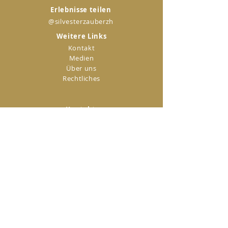
Erlebnisse teilen
@silvesterzauberzh
Weitere Links
Kontakt
Medien
Über uns
Rechtliches
Kontakt
Verein Silvesterzauber
Zürich
Seefeldstrasse 4
8008 Zürich
+41 44 261 99 01
info@silvesterzauber.ch